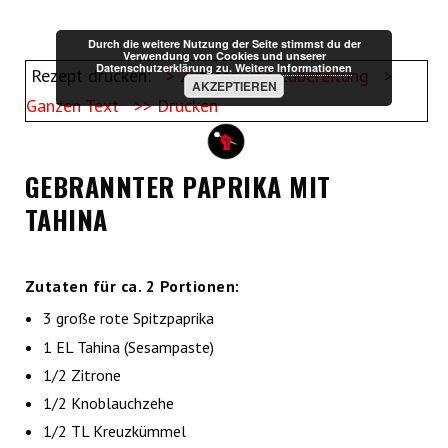
Durch die weitere Nutzung der Seite stimmst du der
Verwendung von Cookies und unserer
Datenschutzerklärung zu.
Weitere Informationen
Rezept drucken:
> Zutaten und Zubereitung
>
AKZEPTIEREN
Ganzen Text
>> Drucken
GEBRANNTER PAPRIKA MIT
TAHINA
Zutaten für ca. 2 Portionen:
3 große rote Spitzpaprika
1 EL Tahina (Sesampaste)
1/2 Zitrone
1/2 Knoblauchzehe
1/2 TL Kreuzkümmel