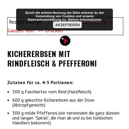
Durch die weitere Nutzung der Seite stimmst du der
Verwendung von Cookies und unserer
Datenschutzerklärung zu.
Weitere Informationen
Rezept drucken:
> Zutaten und Zubereitung
>
AKZEPTIEREN
Ganzen Text
>> Drucken
KICHERERBSEN MIT
RINDFLEISCH & PFEFFERONI
Zutaten für ca. 4-5 Portionen:
300 g Faschiertes vom Rind (Hackfleisch)
600 g gekochte Kichererbsen aus der Dose
(Abtropfgewicht)
300 g milde Pfefferoni (wir verwenden die ganz dünnen
und langen “Spirali”, die man ab und zu bei türkischen
Händlern bekommt)