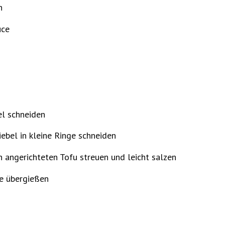
n
uce
el schneiden
iebel in kleine Ringe schneiden
 angerichteten Tofu streuen und leicht salzen
ce übergießen