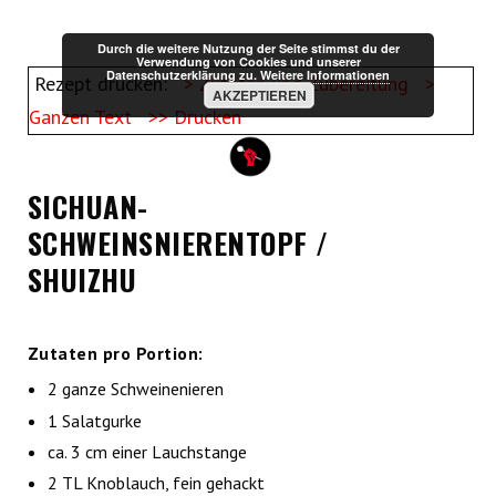
Durch die weitere Nutzung der Seite stimmst du der
Verwendung von Cookies und unserer
Datenschutzerklärung zu.
Weitere Informationen
Rezept drucken:
> Zutaten und Zubereitung
>
AKZEPTIEREN
Ganzen Text
>> Drucken
SICHUAN-
SCHWEINSNIERENTOPF /
SHUIZHU
Zutaten pro Portion:
2 ganze Schweinenieren
1 Salatgurke
ca. 3 cm einer Lauchstange
2 TL Knoblauch, fein gehackt