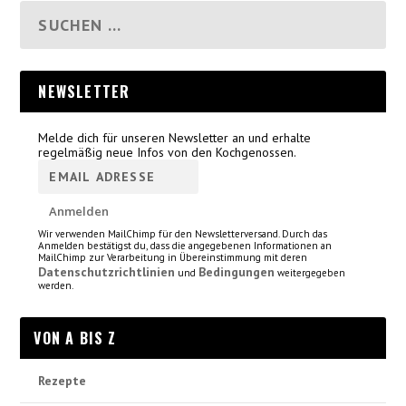
NEWSLETTER
Melde dich für unseren Newsletter an und erhalte
regelmäßig neue Infos von den Kochgenossen.
Wir verwenden MailChimp für den Newsletterversand. Durch das
Anmelden bestätigst du, dass die angegebenen Informationen an
MailChimp zur Verarbeitung in Übereinstimmung mit deren
Datenschutzrichtlinien
Bedingungen
und
weitergegeben
werden.
VON A BIS Z
Rezepte