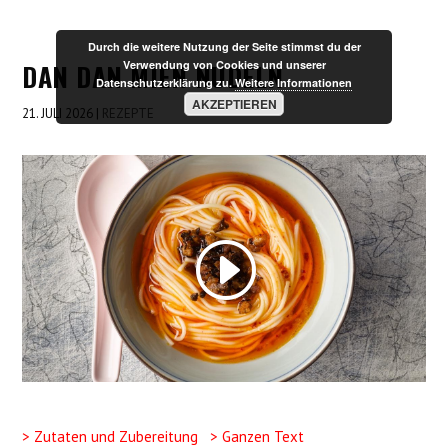
Durch die weitere Nutzung der Seite stimmst du der
DAN DAN MIEN NUDELN
Verwendung von Cookies und unserer
Datenschutzerklärung zu.
Weitere Informationen
AKZEPTIEREN
21. JULI 2026
|
REZEPTE
> Zutaten und Zubereitung
> Ganzen Text