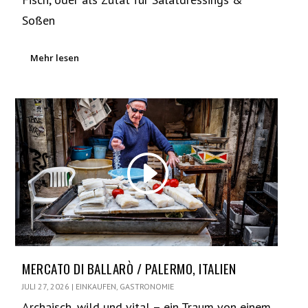
Soßen
Mehr lesen
MERCATO DI BALLARÒ / PALERMO, ITALIEN
JULI 27, 2026
|
EINKAUFEN
,
GASTRONOMIE
Archaisch, wild und vital – ein Traum von einem