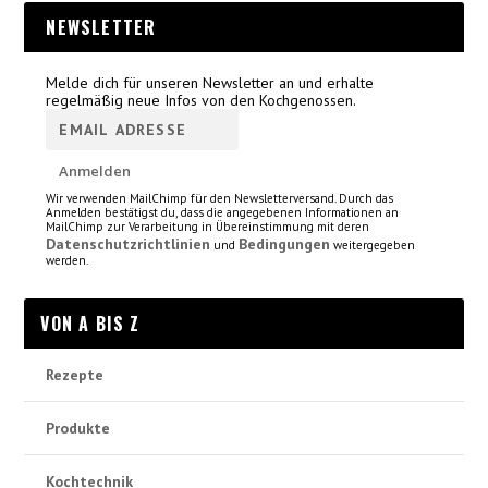
NEWSLETTER
Melde dich für unseren Newsletter an und erhalte
regelmäßig neue Infos von den Kochgenossen.
Wir verwenden MailChimp für den Newsletterversand. Durch das
Anmelden bestätigst du, dass die angegebenen Informationen an
MailChimp zur Verarbeitung in Übereinstimmung mit deren
Datenschutzrichtlinien
Bedingungen
und
weitergegeben
werden.
VON A BIS Z
Rezepte
Produkte
Kochtechnik