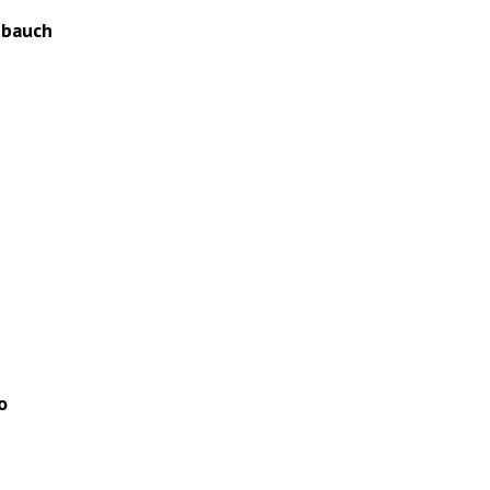
bauch
o