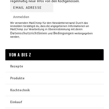
regelmäßig neue Infos von den Kochgenossen.
Wir verwenden MailChimp für den Newsletterversand. Durch das
Anmelden bestätigst du, dass die angegebenen Informationen an
MailChimp zur Verarbeitung in Übereinstimmung mit deren
Datenschutzrichtlinien
Bedingungen
und
weitergegeben
werden.
VON A BIS Z
Rezepte
Produkte
Kochtechnik
Einkauf