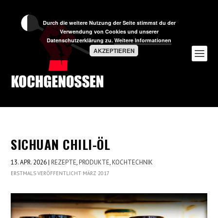
Durch die weitere Nutzung der Seite stimmst du der
Verwendung von Cookies und unserer
Datenschutzerklärung zu.
Weitere Informationen
AKZEPTIEREN
SICHUAN CHILI-ÖL
13. APR. 2026
|
REZEPTE
,
PRODUKTE
,
KOCHTECHNIK
ERSTMALS VERÖFFENTLICHT MÄRZ 2017