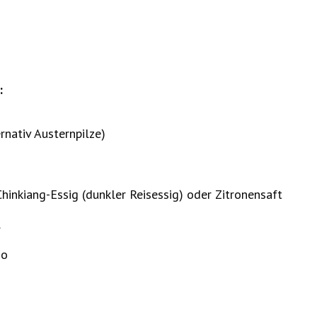
:
rnativ Austernpilze)
Chinkiang-Essig (dunkler Reisessig) oder Zitronensaft
l
no