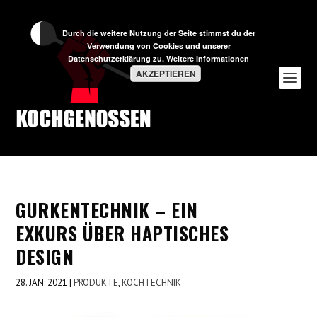
Durch die weitere Nutzung der Seite stimmst du der
Verwendung von Cookies und unserer
Datenschutzerklärung zu.
Weitere Informationen
AKZEPTIEREN
GURKENTECHNIK – EIN
EXKURS ÜBER HAPTISCHES
DESIGN
28. JAN. 2021
|
PRODUKTE
,
KOCHTECHNIK