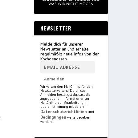
NEWSLETTER
Melde dich für unseren
Newsletter an und erhalte
regelmäßig neue Infos von den
Kochgenossen.
Wir verwenden MailChimp für den
Newsletterversand. Durch das
Anmelden bestätigst du, dass die
angegebenen Informationen an
MailChimp zur Verarbeitung in
Übereinstimmung mit deren
Datenschutzrichtlinien
und
e
Bedingungen
weitergegeben
werden.