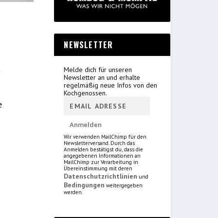
NEWSLETTER
,
t
Melde dich für unseren
Newsletter an und erhalte
regelmäßig neue Infos von den
Kochgenossen.
e
Wir verwenden MailChimp für den
Newsletterversand. Durch das
Anmelden bestätigst du, dass die
angegebenen Informationen an
MailChimp zur Verarbeitung in
Übereinstimmung mit deren
Datenschutzrichtlinien
und
Bedingungen
weitergegeben
werden.