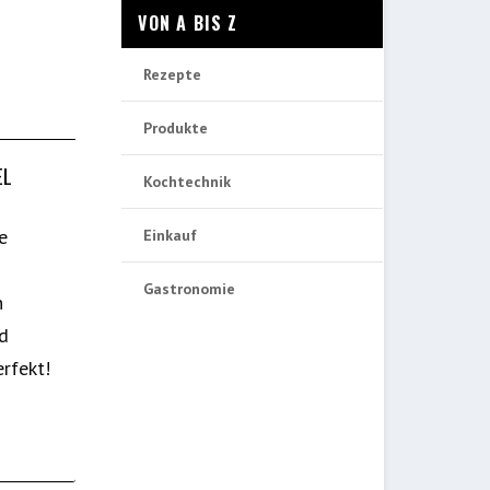
VON A BIS Z
Rezepte
Produkte
EL
Kochtechnik
e
Einkauf
Gastronomie
n
nd
rfekt!