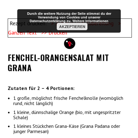
Durch die weitere Nutzung der Seite stimmst du der
Verwendung von Cookies und unserer
Datenschutzerklärung zu.
Weitere Informationen
Rezept drucken:
> Zutaten und Zubereitung
>
AKZEPTIEREN
Ganzen Text
>> Drucken
FENCHEL-ORANGENSALAT MIT
GRANA
Zutaten für 2 – 4 Portionen:
1 große, möglichst frische Fenchelknolle (womöglich
rund, nicht länglich)
1 kleine, dünnschalige Orange (bio, mit ungespritzter
Schale)
1 kleines Stückchen Grana-Käse (Grana Padana oder
junger Parmesan)