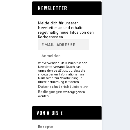
NEWSLETTER
Melde dich für unseren
Newsletter an und erhalte
regelmäßig neue Infos von den
Kochgenossen.
Wir verwenden MailChimp für den
Newsletterversand. Durch das
Anmelden bestätigst du, dass die
angegebenen Informationen an
MailChimp zur Verarbeitung in
Übereinstimmung mit deren
Datenschutzrichtlinien
und
Bedingungen
weitergegeben
werden.
VON A BIS Z
Rezepte