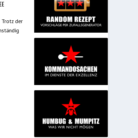
EE
 Trotz der
nständig