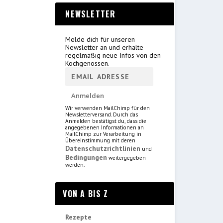
NEWSLETTER
Melde dich für unseren
Newsletter an und erhalte
regelmäßig neue Infos von den
Kochgenossen.
Wir verwenden MailChimp für den
Newsletterversand. Durch das
Anmelden bestätigst du, dass die
angegebenen Informationen an
MailChimp zur Verarbeitung in
Übereinstimmung mit deren
Datenschutzrichtlinien
und
Bedingungen
weitergegeben
werden.
VON A BIS Z
Rezepte