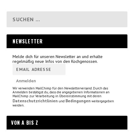
NEWSLETTER
Melde dich für unseren Newsletter an und erhalte
regelmäßig neue Infos von den Kochgenossen.
Wir verwenden MailChimp für den Newsletterversand. Durch das
Anmelden bestätigst du, dass die angegebenen Informationen an
MailChimp zur Verarbeitung in Übereinstimmung mit deren
Datenschutzrichtlinien
Bedingungen
und
weitergegeben
werden.
VON A BIS Z