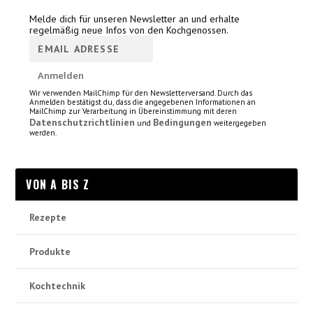
Melde dich für unseren Newsletter an und erhalte
regelmäßig neue Infos von den Kochgenossen.
Wir verwenden MailChimp für den Newsletterversand. Durch das
Anmelden bestätigst du, dass die angegebenen Informationen an
MailChimp zur Verarbeitung in Übereinstimmung mit deren
Datenschutzrichtlinien
Bedingungen
und
weitergegeben
werden.
VON A BIS Z
Rezepte
Produkte
Kochtechnik