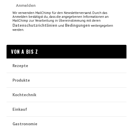
Wir verwenden MailChimp für den Newsletterversand. Durch das
Anmelden bestätigst du, dass die angegebenen Informationen an
MailChimp zur Verarbeitung in Übereinstimmung mit deren
Datenschutzrichtlinien
Bedingungen
und
weitergegeben
werden.
VON A BIS Z
Rezepte
Produkte
Kochtechnik
Einkauf
Gastronomie