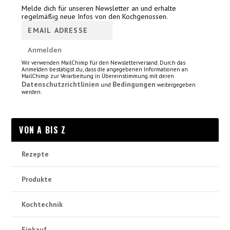
Melde dich für unseren Newsletter an und erhalte
regelmäßig neue Infos von den Kochgenossen.
Wir verwenden MailChimp für den Newsletterversand. Durch das
Anmelden bestätigst du, dass die angegebenen Informationen an
MailChimp zur Verarbeitung in Übereinstimmung mit deren
Datenschutzrichtlinien
Bedingungen
und
weitergegeben
werden.
VON A BIS Z
Rezepte
Produkte
Kochtechnik
Einkauf