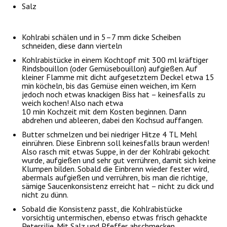
Salz
Kohlrabi schälen und in 5–7 mm dicke Scheiben
schneiden, diese dann vierteln
Kohlrabistücke in einem Kochtopf mit 300 ml kräftiger
Rindsbouillon (oder Gemüsebouillon) aufgießen. Auf
kleiner Flamme mit dicht aufgesetztem Deckel etwa 15
min köcheln, bis das Gemüse einen weichen, im Kern
jedoch noch etwas knackigen Biss hat – keinesfalls zu
weich kochen! Also nach etwa
10 min Kochzeit mit dem Kosten beginnen. Dann
abdrehen und ableeren, dabei den Kochsud auffangen.
Butter schmelzen und bei niedriger Hitze 4 TL Mehl
einrühren. Diese Einbrenn soll keinesfalls braun werden!
Also rasch mit etwas Suppe, in der der Kohlrabi gekocht
wurde, aufgießen und sehr gut verrühren, damit sich keine
Klumpen bilden. Sobald die Einbrenn wieder fester wird,
abermals aufgießen und verrühren, bis man die richtige,
sämige Saucenkonsistenz erreicht hat – nicht zu dick und
nicht zu dünn.
Sobald die Konsistenz passt, die Kohlrabistücke
vorsichtig untermischen, ebenso etwas frisch gehackte
Petersilie. Mit Salz und Pfeffer abschmecken.