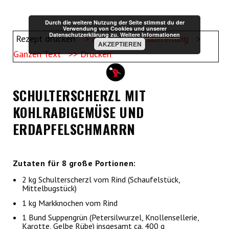
Durch die weitere Nutzung der Seite stimmst du der
Verwendung von Cookies und unserer
Datenschutzerklärung zu.
Weitere Informationen
Rezept drucken:
> Zutaten und Zubereitung
>
AKZEPTIEREN
Ganzen Text
>> Drucken
SCHULTERSCHERZL MIT
KOHLRABIGEMÜSE UND
ERDAPFELSCHMARRN
Zutaten für 8 große Portionen:
2 kg Schulterscherzl vom Rind (Schaufelstück,
Mittelbugstück)
1 kg Markknochen vom Rind
1 Bund Suppengrün (Petersilwurzel, Knollensellerie,
Karotte, Gelbe Rübe) insgesamt ca. 400 g