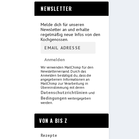
NEWSLETTER
Melde dich für unseren
Newsletter an und erhalte
regelmäßig neue Infos von den
Kochgenossen.
Wir verwenden MailChimp für den
Newsletterversand. Durch das
Anmelden bestätigst du, dass die
angegebenen Informationen an
MailChimp zur Verarbeitung in
Übereinstimmung mit deren
Datenschutzrichtlinien
und
Bedingungen
weitergegeben
werden.
VON A BIS Z
Rezepte