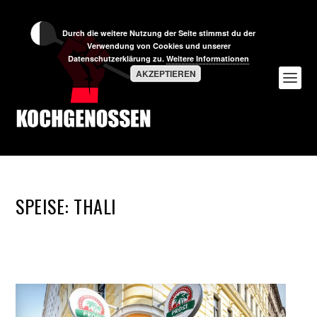
Durch die weitere Nutzung der Seite stimmst du der
Verwendung von Cookies und unserer
Datenschutzerklärung zu.
Weitere Informationen
AKZEPTIEREN
SPEISE:
THALI