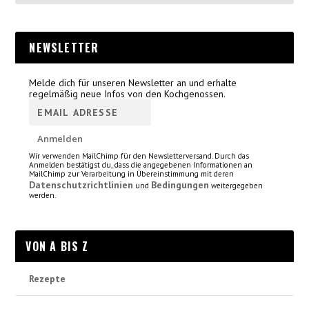
NEWSLETTER
Melde dich für unseren Newsletter an und erhalte
regelmäßig neue Infos von den Kochgenossen.
Wir verwenden MailChimp für den Newsletterversand. Durch das
Anmelden bestätigst du, dass die angegebenen Informationen an
MailChimp zur Verarbeitung in Übereinstimmung mit deren
Datenschutzrichtlinien
Bedingungen
und
weitergegeben
werden.
VON A BIS Z
Rezepte