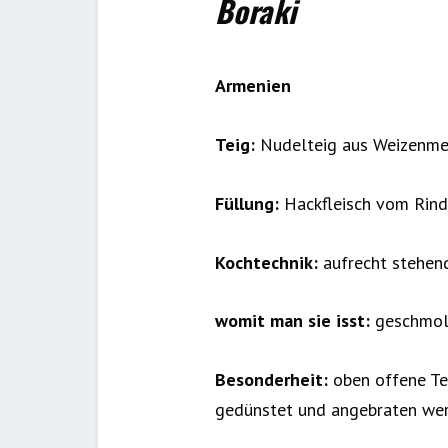
Boraki
Armenien
Teig:
Nudelteig aus Weizenmehl
Füllung:
Hackfleisch vom Rind
Kochtechnik:
aufrecht stehend
womit man sie isst:
geschmolz
Besonderheit:
oben offene Tei
gedünstet und angebraten we