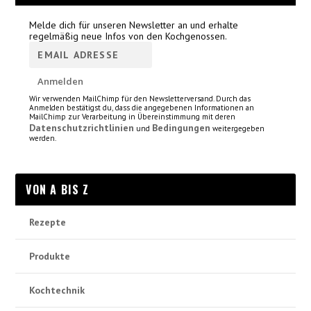
Melde dich für unseren Newsletter an und erhalte
regelmäßig neue Infos von den Kochgenossen.
Wir verwenden MailChimp für den Newsletterversand. Durch das
Anmelden bestätigst du, dass die angegebenen Informationen an
MailChimp zur Verarbeitung in Übereinstimmung mit deren
Datenschutzrichtlinien
Bedingungen
und
weitergegeben
werden.
VON A BIS Z
Rezepte
Produkte
Kochtechnik