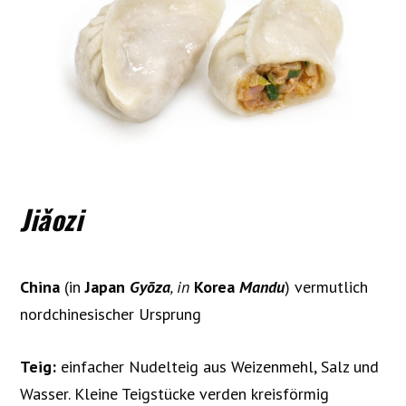
Jiǎozi
China
(in
Japan
Gyōza
, in
Korea
Mandu
) vermutlich
nordchinesischer Ursprung
Teig:
einfacher Nudelteig aus Weizenmehl, Salz und
Wasser. Kleine Teigstücke verden kreisförmig