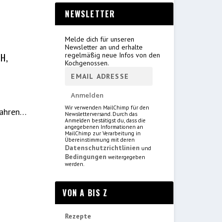
NEWSLETTER
Melde dich für unseren
Newsletter an und erhalte
H,
regelmäßig neue Infos von den
Kochgenossen.
Wir verwenden MailChimp für den
Jahren…
Newsletterversand. Durch das
Anmelden bestätigst du, dass die
angegebenen Informationen an
MailChimp zur Verarbeitung in
Übereinstimmung mit deren
Datenschutzrichtlinien
und
Bedingungen
weitergegeben
werden.
VON A BIS Z
Rezepte