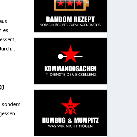
aus
n es
essert,
ndurch…
KO
, sondern
egessen