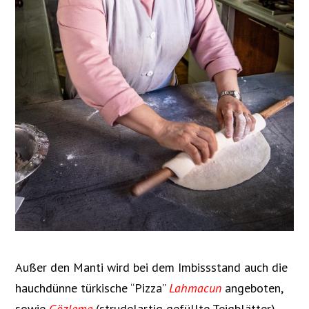
Außer den Manti wird bei dem Imbissstand auch die
hauchdünne türkische “Pizza”
Lahmacun
angeboten,
sowie
Gözleme
(strudelartig gefüllte Teigblätter).