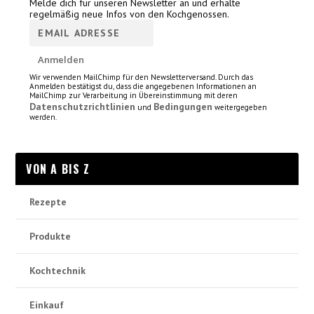
Melde dich für unseren Newsletter an und erhalte
regelmäßig neue Infos von den Kochgenossen.
Wir verwenden MailChimp für den Newsletterversand. Durch das
Anmelden bestätigst du, dass die angegebenen Informationen an
MailChimp zur Verarbeitung in Übereinstimmung mit deren
Datenschutzrichtlinien
Bedingungen
und
weitergegeben
werden.
VON A BIS Z
Rezepte
Produkte
Kochtechnik
Einkauf