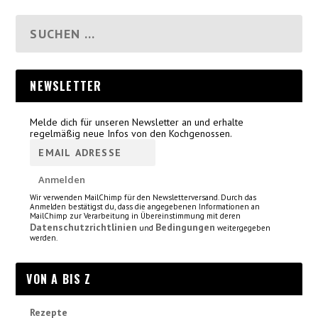
NEWSLETTER
Melde dich für unseren Newsletter an und erhalte
regelmäßig neue Infos von den Kochgenossen.
Wir verwenden MailChimp für den Newsletterversand. Durch das
Anmelden bestätigst du, dass die angegebenen Informationen an
MailChimp zur Verarbeitung in Übereinstimmung mit deren
Datenschutzrichtlinien
Bedingungen
und
weitergegeben
werden.
VON A BIS Z
Rezepte