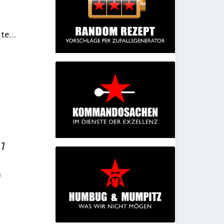
irte…
17
m