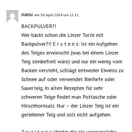
nanu
am 30. April 2024 um 12:11
BACKPULVER?!
Wer bäckt schon die Linzer Torte mit
Backpulver?!! E r s t e n s: Ist ein Aufgehen
des Teiges erwünscht (was bei einem Linzer
Teig sinnbefreit wäre) und nur ein wenig vom
Backen versteht, schlägt entweder Eiweiss zu
Schnee auf oder verwendet Bierhefe oder
Sauerteig. In alten Rezepten für sehr
schweren Teige findet man Pottasche oder
Hirschhornsalz. Nur – der Linzer Teig ist ein
geriebener Teig und soll nicht aufgehen.
Z w e i t e n s: Weder die als ursprüngliche