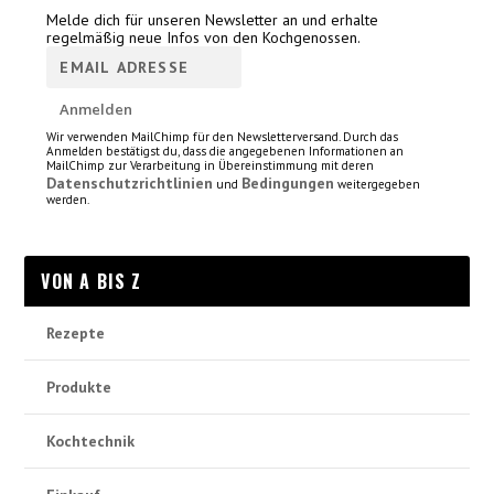
Melde dich für unseren Newsletter an und erhalte
regelmäßig neue Infos von den Kochgenossen.
Wir verwenden MailChimp für den Newsletterversand. Durch das
Anmelden bestätigst du, dass die angegebenen Informationen an
MailChimp zur Verarbeitung in Übereinstimmung mit deren
Datenschutzrichtlinien
Bedingungen
und
weitergegeben
werden.
VON A BIS Z
Rezepte
Produkte
Kochtechnik