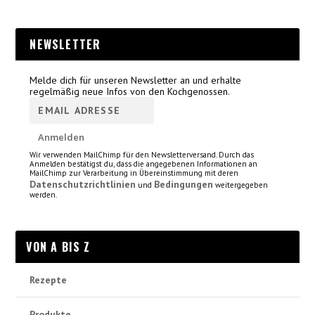
NEWSLETTER
Melde dich für unseren Newsletter an und erhalte
regelmäßig neue Infos von den Kochgenossen.
Wir verwenden MailChimp für den Newsletterversand. Durch das
Anmelden bestätigst du, dass die angegebenen Informationen an
MailChimp zur Verarbeitung in Übereinstimmung mit deren
Datenschutzrichtlinien
Bedingungen
und
weitergegeben
werden.
VON A BIS Z
Rezepte
Produkte