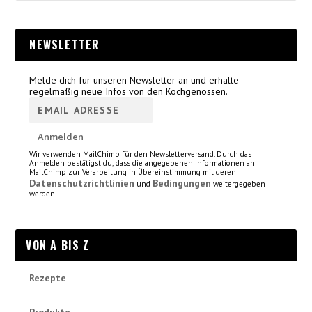
NEWSLETTER
Melde dich für unseren Newsletter an und erhalte
regelmäßig neue Infos von den Kochgenossen.
Wir verwenden MailChimp für den Newsletterversand. Durch das
Anmelden bestätigst du, dass die angegebenen Informationen an
MailChimp zur Verarbeitung in Übereinstimmung mit deren
Datenschutzrichtlinien
Bedingungen
und
weitergegeben
werden.
VON A BIS Z
Rezepte
Produkte