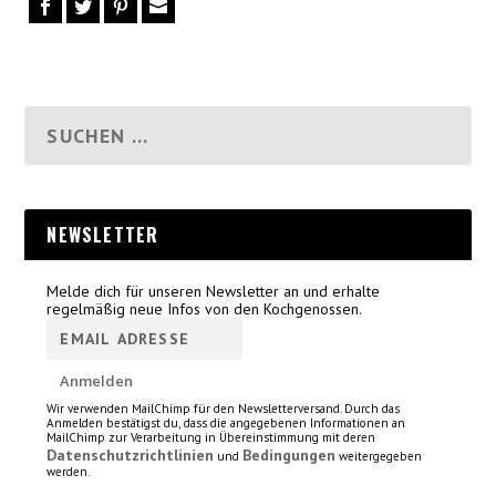
NEWSLETTER
Melde dich für unseren Newsletter an und erhalte
regelmäßig neue Infos von den Kochgenossen.
Wir verwenden MailChimp für den Newsletterversand. Durch das
Anmelden bestätigst du, dass die angegebenen Informationen an
MailChimp zur Verarbeitung in Übereinstimmung mit deren
Datenschutzrichtlinien
Bedingungen
und
weitergegeben
werden.