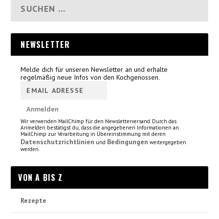
NEWSLETTER
Melde dich für unseren Newsletter an und erhalte
regelmäßig neue Infos von den Kochgenossen.
Wir verwenden MailChimp für den Newsletterversand. Durch das
Anmelden bestätigst du, dass die angegebenen Informationen an
MailChimp zur Verarbeitung in Übereinstimmung mit deren
Datenschutzrichtlinien
Bedingungen
und
weitergegeben
werden.
VON A BIS Z
Rezepte