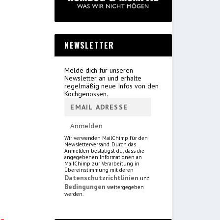
.
NEWSLETTER
Melde dich für unseren
Newsletter an und erhalte
regelmäßig neue Infos von den
Kochgenossen.
Wir verwenden MailChimp für den
Newsletterversand. Durch das
Anmelden bestätigst du, dass die
angegebenen Informationen an
MailChimp zur Verarbeitung in
Übereinstimmung mit deren
Datenschutzrichtlinien
und
Bedingungen
weitergegeben
werden.