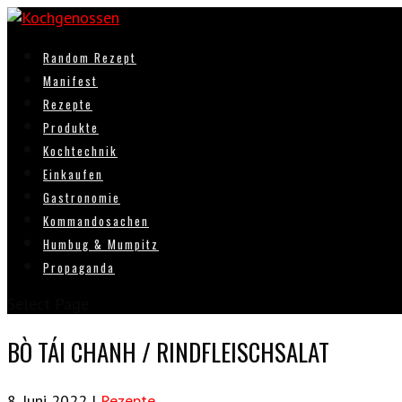
Random Rezept
Manifest
Rezepte
Produkte
Kochtechnik
Einkaufen
Gastronomie
Kommandosachen
Humbug & Mumpitz
Propaganda
Select Page
BÒ TÁI CHANH / RINDFLEISCHSALAT
8. Juni 2022
|
Rezepte