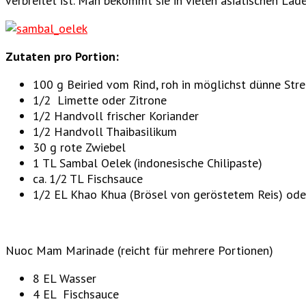
verbreitet ist. Man bekommt sie in vielen asiatischen Läde
Zutaten pro Portion:
100 g Beiried vom Rind, roh in möglichst dünne Stre
1/2 Limette oder Zitrone
1/2 Handvoll frischer Koriander
1/2 Handvoll Thaibasilikum
30 g rote Zwiebel
1 TL Sambal Oelek (indonesische Chilipaste)
ca. 1/2 TL Fischsauce
1/2 EL Khao Khua (Brösel von geröstetem Reis) ode
Nuoc Mam Marinade (reicht für mehrere Portionen)
8 EL Wasser
4 EL Fischsauce