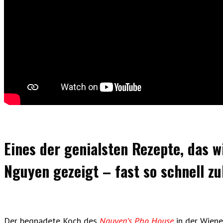
Eines der genialsten Rezepte, das 
Nguyen gezeigt – fast so schnell z
Der begnadete Koch des
Nguyen’s Pho House
in der Wiene