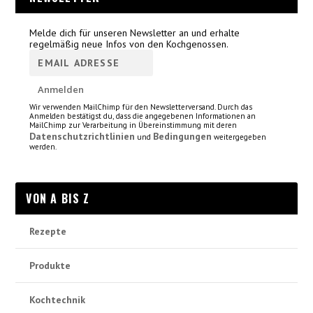
Melde dich für unseren Newsletter an und erhalte
regelmäßig neue Infos von den Kochgenossen.
Wir verwenden MailChimp für den Newsletterversand. Durch das
Anmelden bestätigst du, dass die angegebenen Informationen an
MailChimp zur Verarbeitung in Übereinstimmung mit deren
Datenschutzrichtlinien
Bedingungen
und
weitergegeben
werden.
VON A BIS Z
Rezepte
Produkte
Kochtechnik