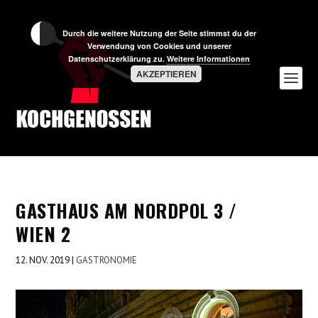
Durch die weitere Nutzung der Seite stimmst du der
Verwendung von Cookies und unserer
Datenschutzerklärung zu.
Weitere Informationen
AKZEPTIEREN
GASTHAUS AM NORDPOL 3 /
WIEN 2
12. NOV. 2019
|
GASTRONOMIE