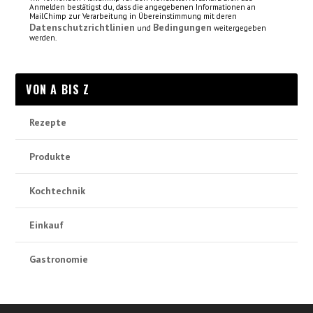
Anmelden bestätigst du, dass die angegebenen Informationen an
MailChimp zur Verarbeitung in Übereinstimmung mit deren
Datenschutzrichtlinien
Bedingungen
und
weitergegeben
werden.
VON A BIS Z
Rezepte
Produkte
Kochtechnik
Einkauf
Gastronomie