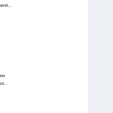
herei…
ein
aus…