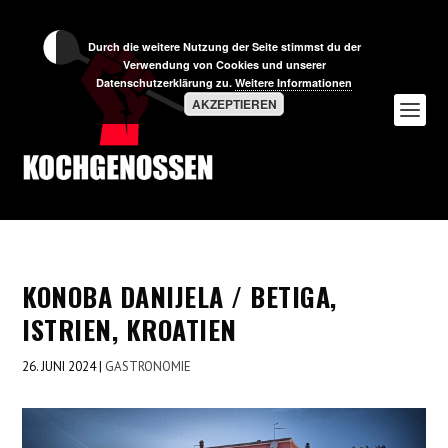
Durch die weitere Nutzung der Seite stimmst du der
Verwendung von Cookies und unserer
Datenschutzerklärung zu.
Weitere Informationen
AKZEPTIEREN
KONOBA DANIJELA / BETIGA,
ISTRIEN, KROATIEN
26. JUNI 2024
|
GASTRONOMIE