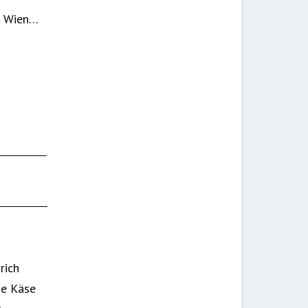
n Wien…
rich
ge Käse