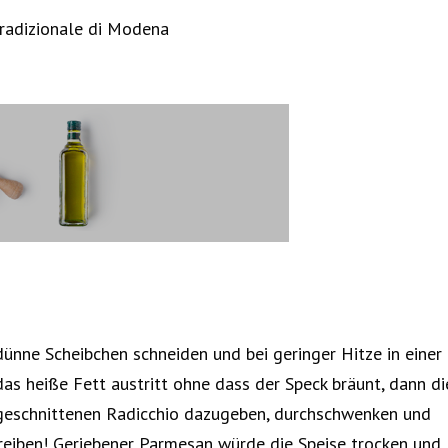
tradizionale di Modena
 dünne Scheibchen schneiden und bei geringer Hitze in einer
as heiße Fett austritt ohne dass der Speck bräunt, dann di
geschnittenen Radicchio dazugeben, durchschwenken und
 reiben! Geriebener Parmesan würde die Speise trocken und