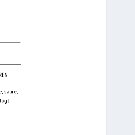
t
REN
, saure,
fügt