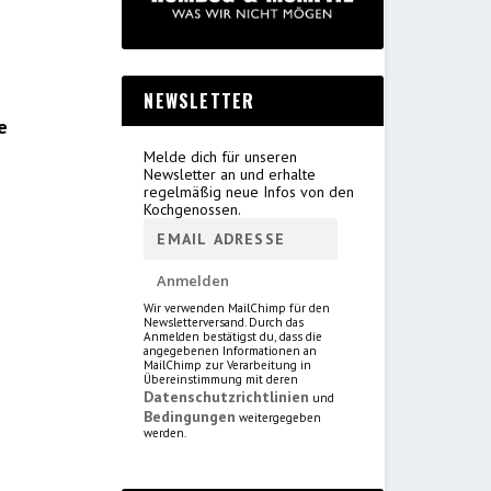
NEWSLETTER
e
Melde dich für unseren
Newsletter an und erhalte
regelmäßig neue Infos von den
Kochgenossen.
Wir verwenden MailChimp für den
Newsletterversand. Durch das
Anmelden bestätigst du, dass die
angegebenen Informationen an
MailChimp zur Verarbeitung in
Übereinstimmung mit deren
Datenschutzrichtlinien
und
Bedingungen
weitergegeben
werden.