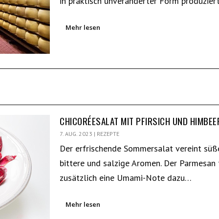
in praktisch unveränderter Form produzier
Mehr lesen
CHICORÉESALAT MIT PFIRSICH UND HIMBEE
7. AUG. 2023
|
REZEPTE
Der erfrischende Sommersalat vereint süße
bittere und salzige Aromen. Der Parmesan 
zusätzlich eine Umami-Note dazu…
Mehr lesen