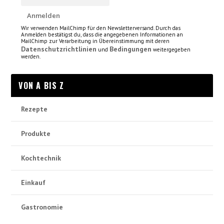
Wir verwenden MailChimp für den Newsletterversand. Durch das
Anmelden bestätigst du, dass die angegebenen Informationen an
MailChimp zur Verarbeitung in Übereinstimmung mit deren
Datenschutzrichtlinien
Bedingungen
und
weitergegeben
werden.
VON A BIS Z
Rezepte
Produkte
Kochtechnik
Einkauf
Gastronomie