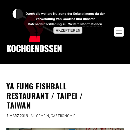
Durch die weitere Nutzung der Seite stimmst du der
Verwendung von Cookies und unserer
Datenschutzerklärung zu.
Weitere Informationen
AKZEPTIEREN
YA FUNG FISHBALL
RESTAURANT / TAIPEI /
TAIWAN
7. MÄRZ 2019
|
ALLGEMEIN
,
GASTRONOMIE