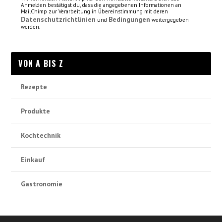
Anmelden bestätigst du, dass die angegebenen Informationen an
MailChimp zur Verarbeitung in Übereinstimmung mit deren
Datenschutzrichtlinien
Bedingungen
und
weitergegeben
werden.
VON A BIS Z
Rezepte
Produkte
Kochtechnik
Einkauf
Gastronomie