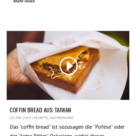
Mehr lesen
COFFIN BREAD AUS TAIWAN
28. FEB. 2019
|
REZEPTE
,
GASTRONOMIE
Das “coffin bread” ist sozusagen die “Pofese” oder
der “Arme Ritter” Ostasiens, wobei dieses