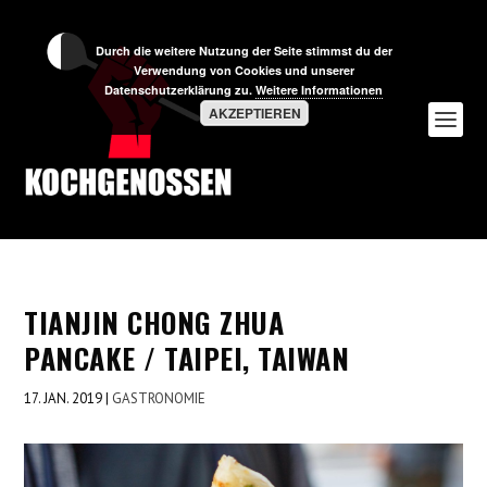
Durch die weitere Nutzung der Seite stimmst du der
Verwendung von Cookies und unserer
Datenschutzerklärung zu.
Weitere Informationen
AKZEPTIEREN
TIANJIN CHONG ZHUA
PANCAKE / TAIPEI, TAIWAN
17. JAN. 2019
|
GASTRONOMIE