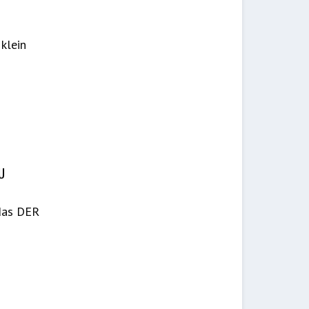
klein
U
 das DER