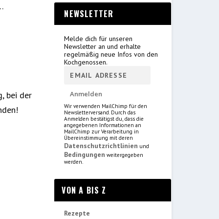
t…
NEWSLETTER
Melde dich für unseren
Newsletter an und erhalte
regelmäßig neue Infos von den
Kochgenossen.
, bei der
Wir verwenden MailChimp für den
nden!
Newsletterversand. Durch das
Anmelden bestätigst du, dass die
angegebenen Informationen an
MailChimp zur Verarbeitung in
Übereinstimmung mit deren
Datenschutzrichtlinien
und
Bedingungen
weitergegeben
werden.
VON A BIS Z
Rezepte