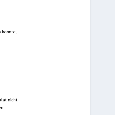
n könnte,
…
lat nicht
en