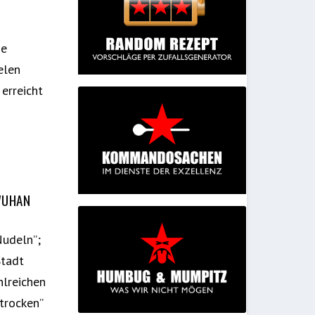
ie
elen
 erreicht
WUHAN
Nudeln”;
Stadt
hlreichen
trocken”