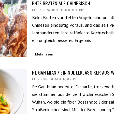
ENTE BRATEN AUF CHINESISCH
JULI 14, 2026
|
REZEPTE
,
KOCHTECHNIK
Beim Braten von fetten Vögeln sind uns d
Chinesen eindeutig voraus, und das seit vi
Jahrhunderten. Ihre raffinierte Kochtechnik
ein ungleich besseres Ergebnis!
Mehr lesen
RE GAN MIAN / EIN NUDELKLASSIKER AUS 
JULI 2, 2026
|
ALLGEMEIN
,
REZEPTE
Re Gan Mian bedeutet “scharfe, trockene 
sie stammen aus der zentralchinesischen 
Wuhan, wo sie ein fixer Bestandteil der za
Straßenküchen sind. Mit der Bezeichnung “